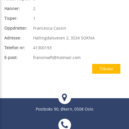
Hanner:
2
Tisper:
1
Oppdretter:
Francesca Cassin
Adresse:
Hallingdalsveien 2, 3534 SOKNA
Telefon nr:
41300193
E-post:
fransinwft@hotmail.com
Tilbake
Postboks 90, Økern, 0508 Oslo