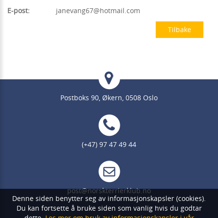
E-post:
janevang67@hotmail.com
Tilbake
Postboks 90, Økern, 0508 Oslo
(+47) 97 47 49 44
post@norskterrierklub.no
Denne siden benytter seg av informasjonskapsler (cookies).
Du kan fortsette å bruke siden som vanlig hvis du godtar
dette.
Les mer om bruk av informasjonskapsler i vår