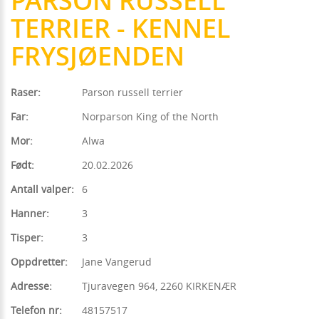
PARSON RUSSELL
TERRIER - KENNEL
FRYSJØENDEN
Raser:
Parson russell terrier
Far:
Norparson King of the North
Mor:
Alwa
Født:
20.02.2026
Antall valper:
6
Hanner:
3
Tisper:
3
Oppdretter:
Jane Vangerud
Adresse:
Tjuravegen 964, 2260 KIRKENÆR
Telefon nr:
48157517