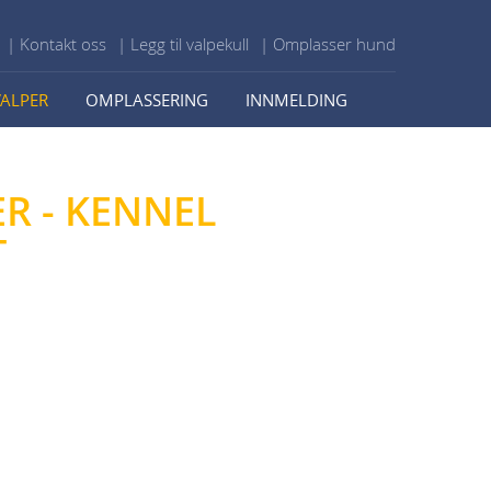
| Kontakt oss
| Legg til valpekull
| Omplasser hund
VALPER
OMPLASSERING
INNMELDING
ER - KENNEL
T