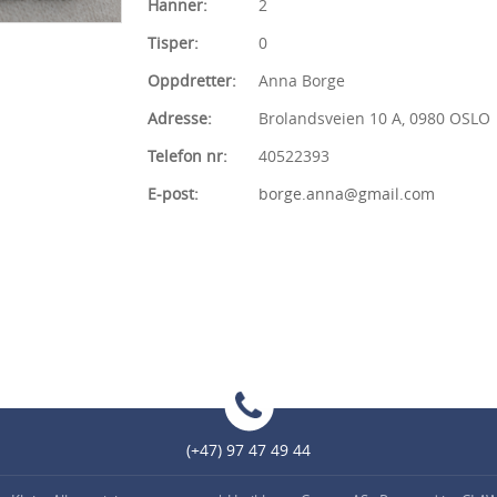
Hanner:
2
Tisper:
0
Oppdretter:
Anna Borge
Adresse:
Brolandsveien 10 A, 0980 OSLO
Telefon nr:
40522393
E-post:
borge.anna@gmail.com
(+47) 97 47 49 44