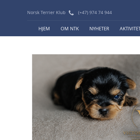
Norsk Terrier Klub
(+47) 974 74 944
HJEM
OM NTK
NYHETER
AKTIVITE