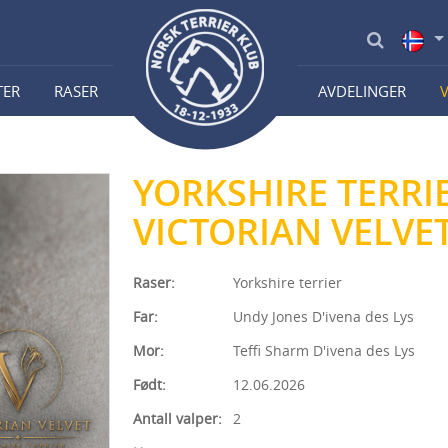
TER
RASER
AVDELINGER
YORKSHIRE TERRI
VICTORIAN VELVE
Raser:
Yorkshire terrier
Far:
Undy Jones D'ivena des Lys
Mor:
Teffi Sharm D'ivena des Lys
Født:
12.06.2026
Antall valper:
2