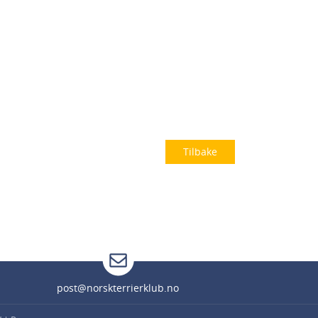
Tilbake
post@norskterrierklub.no